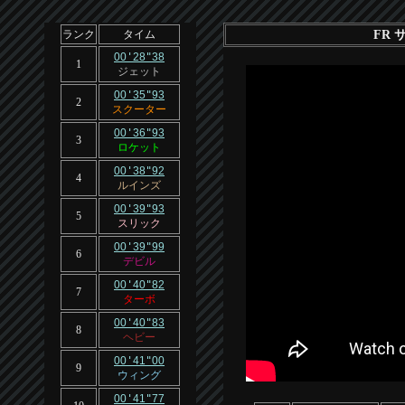
FR 
ランク
タイム
00
'
28
"
38
1
ジェット
00
'
35
"
93
2
スクーター
00
'
36
"
93
3
ロケット
00
'
38
"
92
4
ルインズ
00
'
39
"
93
5
スリック
00
'
39
"
99
6
デビル
00
'
40
"
82
7
ターボ
00
'
40
"
83
8
ヘビー
00
'
41
"
00
9
ウィング
00
'
41
"
77