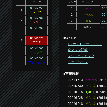
10
バイク
ランク
プレイヤー
00
'
42
"
53
1
secret
00
'
11
ワープ
2
がいあ
00
'
00
'
42
"
62
12
3
ryou
00
'
ワゴン
4
志摩流し
00
'
00
'
43
"
97
13
メタナイト
■
See also
00
'
44
"
73
14
デデデ
・
TA サンドーラ - デデデ
00
'
44
"
80
・
全マシン記録
15
レックス
・
マシンランキング
00
'
46
"
00
16
・
トップページ
フォーミュラ
■
更新履歴
・
00
'
44
"
73
secret
(2020/06
・
00
'
45
"
30
がいあ
(2015/
・
00
'
45
"
78
ryou
(2015/05/
・
00
'
46
"
28
がいあ
(2014/
・
00
'
46
"
46
がいあ
(2014/