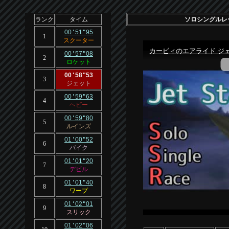
ランク
タイム
ソロシングルレー
00
'
51
"
95
1
スクーター
00
'
57
"
08
2
ロケット
00
'
58
"
53
3
ジェット
00
'
59
"
63
4
ヘビー
00
'
59
"
80
5
ルインズ
01
'
00
"
52
6
バイク
01
'
01
"
20
7
デビル
01
'
01
"
40
8
ワープ
01
'
02
"
01
9
スリック
01
'
02
"
06