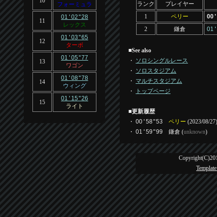
10
ランク
プレイヤー
フォーミュラ
1
ペリー
00
'
01
'
02
"
28
11
レックス
2
鎌倉
01
'
01
'
03
"
65
12
ターボ
■
See also
01
'
05
"
77
・
ソロシングルレース
13
ワゴン
・
ソロスタジアム
01
'
08
"
78
・
マルチスタジアム
14
ウィング
・
トップページ
01
'
15
"
26
15
ライト
■
更新履歴
・
00
'
58
"
53
ペリー
(2023/08/27
・
01
'
59
"
99
鎌倉
(
unknown
)
Copyright(C)201
Template