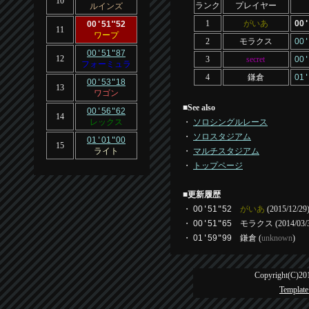
10
ランク
プレイヤー
ルインズ
1
がいあ
00
'
00
'
51
"
52
11
ワープ
2
モラクス
00
'
00
'
51
"
87
12
3
secret
00
'
フォーミュラ
4
鎌倉
01
'
00
'
53
"
18
13
ワゴン
■
See also
00
'
56
"
62
14
レックス
・
ソロシングルレース
・
ソロスタジアム
01
'
01
"
00
15
ライト
・
マルチスタジアム
・
トップページ
■
更新履歴
・
00
'
51
"
52
がいあ
(2015/12/29
・
00
'
51
"
65
モラクス
(2014/03/
・
01
'
59
"
99
鎌倉
(
unknown
)
Copyright(C)201
Template