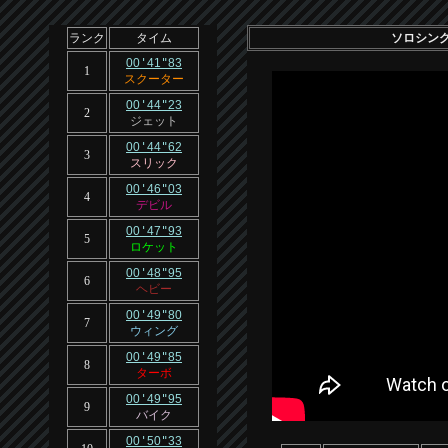
ランク
タイム
ソロシング
00
'
41
"
83
1
スクーター
00
'
44
"
23
2
ジェット
00
'
44
"
62
3
スリック
00
'
46
"
03
4
デビル
00
'
47
"
93
5
ロケット
00
'
48
"
95
6
ヘビー
00
'
49
"
80
7
ウィング
00
'
49
"
85
8
ターボ
00
'
49
"
95
9
バイク
00
'
50
"
33