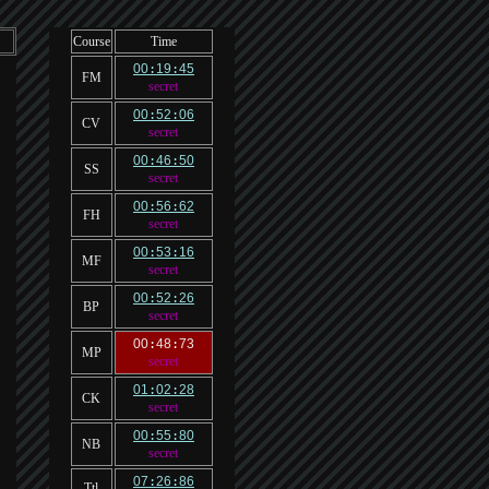
Course
Time
00
:
19
:
45
FM
secret
00
:
52
:
06
CV
secret
00
:
46
:
50
SS
secret
00
:
56
:
62
FH
secret
00
:
53
:
16
MF
secret
00
:
52
:
26
BP
secret
00
:
48
:
73
MP
secret
01
:
02
:
28
CK
secret
00
:
55
:
80
NB
secret
07
:
26
:
86
Ttl