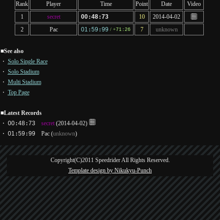
Rank
Player
Time
Point
Date
Video
1
secret
00
:
48
:
73
10
2014-04-02
2
Pac
01
:
59
:
99
7
unknown
/ +
71
:
26
■
See also
・
Solo Single Race
・
Solo Stadium
・
Multi Stadium
・
Top Page
■
Latest Records
・
00
:
48
:
73
secret
(2014-04-02)
・
01
:
59
:
99
Pac
(
unknown
)
Copyright(C)2011 Speedrider All Rights Reserved.
Template design by Nikukyu-Punch