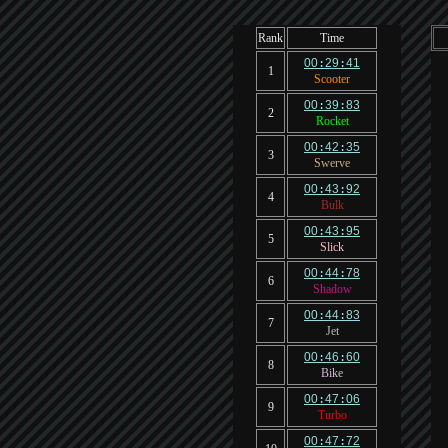
Rank
Time
00
:
29
:
41
1
Scooter
00
:
39
:
83
2
Rocket
00
:
42
:
35
3
Swerve
00
:
43
:
92
4
Bulk
00
:
43
:
95
5
Slick
00
:
44
:
78
6
Shadow
00
:
44
:
83
7
Jet
00
:
46
:
60
8
Bike
00
:
47
:
06
9
Turbo
00
:
47
:
72