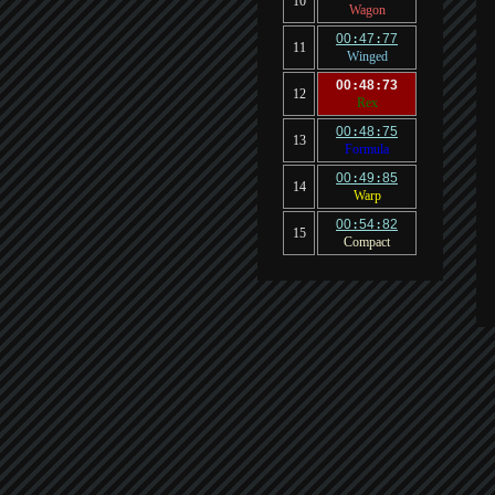
10
Wagon
00
:
47
:
77
11
Winged
00
:
48
:
73
12
Rex
00
:
48
:
75
13
Formula
00
:
49
:
85
14
Warp
00
:
54
:
82
15
Compact