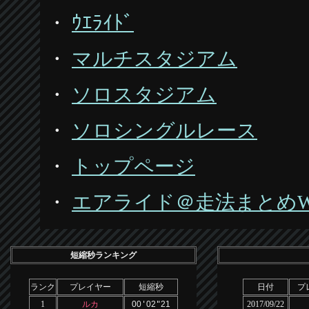
・
ｳｴﾗｲﾄﾞ
・
マルチスタジアム
・
ソロスタジアム
・
ソロシングルレース
・
トップページ
・
エアライド＠走法まとめWik
短縮秒ランキング
ランク
プレイヤー
短縮秒
日付
プ
1
ルカ
00
'
02
"
21
2017/09/22