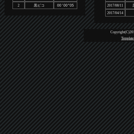
2
黒ピコ
00
'
00
"
05
2017/08/11
2017/04/14
Copyright(C)201
Template