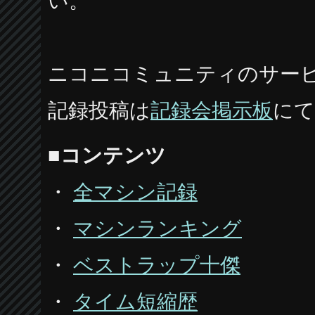
い。
ニコニコミュニティのサー
記録投稿は
記録会掲示板
にて
■
コンテンツ
・
全マシン記録
・
マシンランキング
・
ベストラップ十傑
・
タイム短縮歴