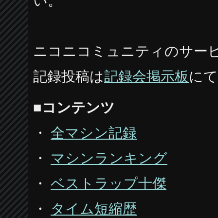
い。
ニコニコミュニティのサー
記録投稿は
記録会掲示板
にて
■
コンテンツ
・
全マシン記録
・
マシンランキング
・
ベストラップ十傑
・
タイム短縮歴