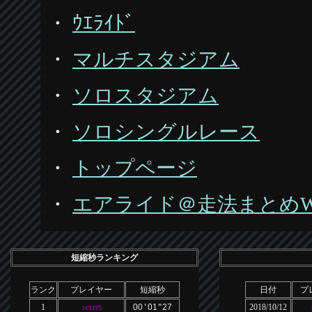
・
ｳｴﾗｲﾄﾞ
・
マルチスタジアム
・
ソロスタジアム
・
ソロシングルレース
・
トップページ
・
エアライド＠走法まとめWik
短縮秒ランキング
ランク
プレイヤー
短縮秒
日付
プ
1
secret
00
'
01
"
27
2018/10/12