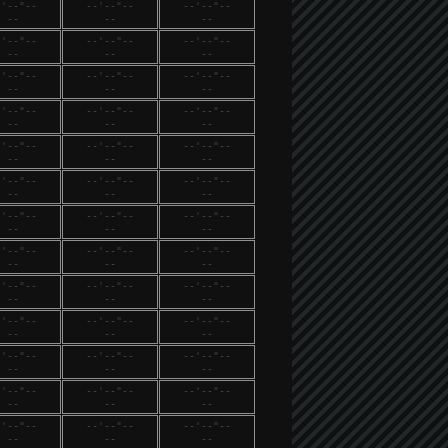
-'--"--
--'--"--
--'--"--
--
--
--
-'--"--
--'--"--
--'--"--
--
--
--
-'--"--
--'--"--
--'--"--
--
--
--
-'--"--
--'--"--
--'--"--
--
--
--
-'--"--
--'--"--
--'--"--
--
--
--
-'--"--
--'--"--
--'--"--
--
--
--
-'--"--
--'--"--
--'--"--
--
--
--
-'--"--
--'--"--
--'--"--
--
--
--
-'--"--
--'--"--
--'--"--
--
--
--
-'--"--
--'--"--
--'--"--
--
--
--
-'--"--
--'--"--
--'--"--
--
--
--
-'--"--
--'--"--
--'--"--
--
--
--
-'--"--
--'--"--
--'--"--
--
--
--