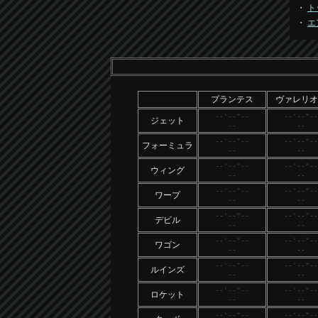
・
ト
・
エ
プランテス
ヴァレリオ
--'--"--
--'--"--
ジェット
--
--
--'--"--
--'--"--
フォーミュラ
--
--
--'--"--
--'--"--
ウィング
--
--
--'--"--
--'--"--
ワープ
--
--
--'--"--
--'--"--
デビル
--
--
--'--"--
--'--"--
ワゴン
--
--
--'--"--
--'--"--
ルインズ
--
--
--'--"--
--'--"--
ロケット
--
--
--'--"--
--'--"--