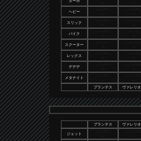
ターボ
--
--
--'--"--
--'--"--
ヘビー
--
--
--'--"--
--'--"--
スリック
--
--
--'--"--
--'--"--
バイク
--
--
--'--"--
--'--"--
スクーター
--
--
--'--"--
--'--"--
レックス
--
--
--'--"--
--'--"--
デデデ
--
--
--'--"--
--'--"--
メタナイト
--
--
プランテス
ヴァレリオ
プランテス
ヴァレリオ
--'--"--
--'--"--
ジェット
--
--