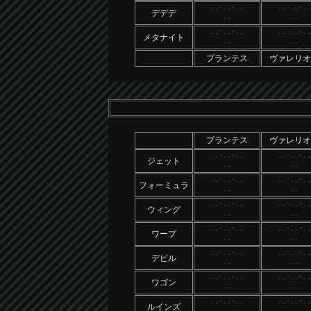
--'--"--
--'--"--
デデデ
--
--
--'--"--
--'--"--
メタナイト
--
--
プランテス
ヴァレリオ
プランテス
ヴァレリオ
--'--"--
--'--"--
ジェット
--
--
--'--"--
--'--"--
フォーミュラ
--
--
--'--"--
--'--"--
ウィング
--
--
--'--"--
--'--"--
ワープ
--
--
--'--"--
--'--"--
デビル
--
--
--'--"--
--'--"--
ワゴン
--
--
--'--"--
--'--"--
ルインズ