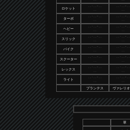
--
--
--'--"--
--'--"--
ロケット
--
--
--'--"--
--'--"--
ターボ
--
--
--'--"--
--'--"--
ヘビー
--
--
--'--"--
--'--"--
スリック
--
--
--'--"--
--'--"--
バイク
--
--
--'--"--
--'--"--
スクーター
--
--
--'--"--
--'--"--
レックス
--
--
--'--"--
--'--"--
ライト
--
--
プランテス
ヴァレリオ
草