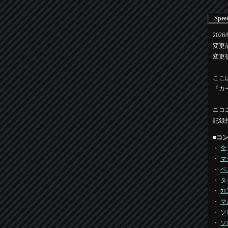
Spee
202
変更前：h
変更後：h
ここ
『カ
ニコ
記録
■
コ
・
全
・
マ
・
ベ
・
タ
・
ｳｴ
・
マ
・
ソ
・
ソ