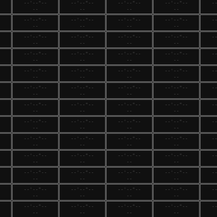
--'--"--
--'--"--
--'--"--
--'--"--
-
--
--
--
--
--'--"--
--'--"--
--'--"--
--'--"--
-
--
--
--
--
--'--"--
--'--"--
--'--"--
--'--"--
-
--
--
--
--
--'--"--
--'--"--
--'--"--
--'--"--
-
--
--
--
--
--'--"--
--'--"--
--'--"--
--'--"--
-
--
--
--
--
--'--"--
--'--"--
--'--"--
--'--"--
-
--
--
--
--
--'--"--
--'--"--
--'--"--
--'--"--
-
--
--
--
--
--'--"--
--'--"--
--'--"--
--'--"--
-
--
--
--
--
--'--"--
--'--"--
--'--"--
--'--"--
-
--
--
--
--
--'--"--
--'--"--
--'--"--
--'--"--
-
--
--
--
--
--'--"--
--'--"--
--'--"--
--'--"--
-
--
--
--
--
--'--"--
--'--"--
--'--"--
--'--"--
-
--
--
--
--
--'--"--
--'--"--
--'--"--
--'--"--
-
--
--
--
--