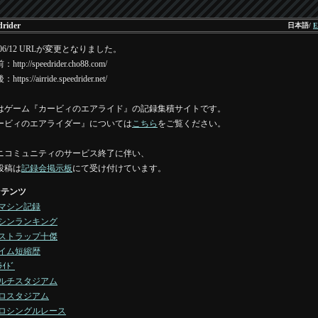
drider
日本語/
E
6/06/12 URLが変更となりました。
ttp://speedrider.cho88.com/
ttps://airride.speedrider.net/
はゲーム『カービィのエアライド』の記録集積サイトです。
ービィのエアライダー』については
こちら
をご覧ください。
ニコミュニティのサービス終了に伴い、
投稿は
記録会掲示板
にて受け付けています。
ンテンツ
マシン記録
シンランキング
ストラップ十傑
イム短縮歴
ﾗｲﾄﾞ
ルチスタジアム
ロスタジアム
ロシングルレース